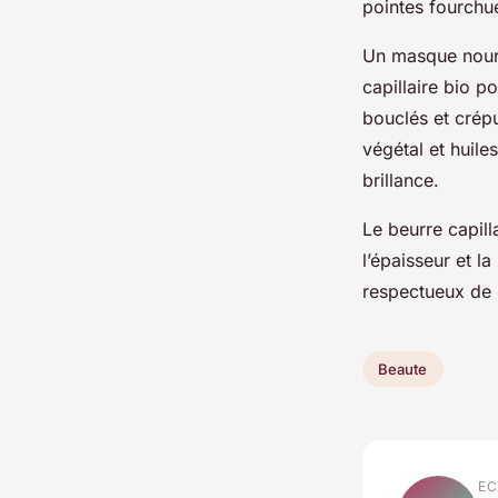
pointes fourchu
Un masque nourr
capillaire bio p
bouclés et crépu
végétal et huile
brillance.
Le beurre capill
l’épaisseur et l
respectueux de l
Beaute
EC