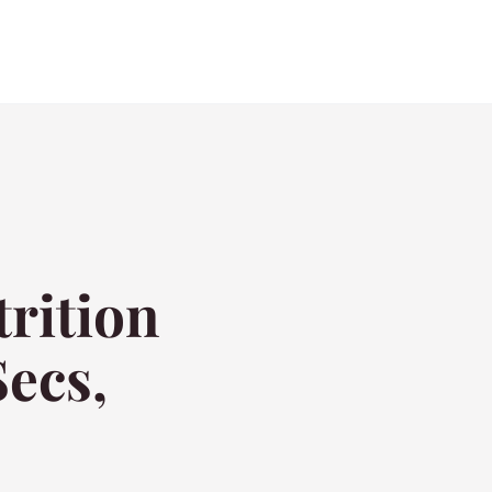
trition
ecs,