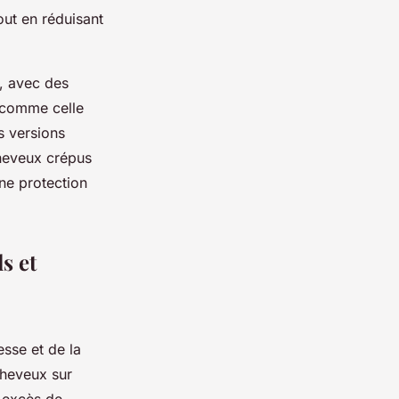
out en réduisant
n, avec des
, comme celle
s versions
cheveux crépus
une protection
s et
sse et de la
cheveux sur