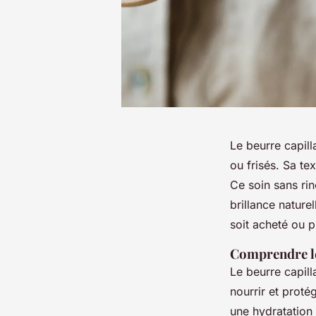
Le beurre capil
ou frisés. Sa te
Ce soin sans ri
brillance nature
soit acheté ou 
Comprendre le 
Le beurre capil
nourrir et proté
une hydratation 