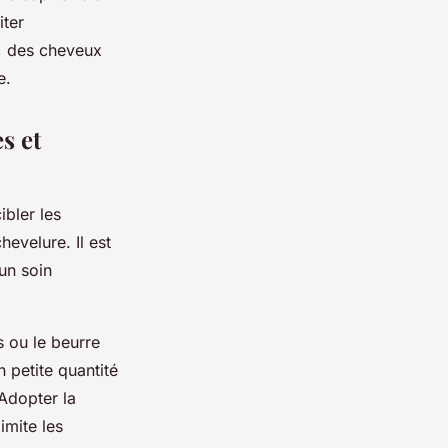
iter
s, des cheveux
e.
s et
ibler les
hevelure. Il est
un soin
 ou le beurre
n petite quantité
 Adopter la
imite les