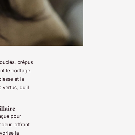
bouclés, crépus
nt le coiffage.
lesse et la
 vertus, qu’il
llaire
nçue pour
ndeur, offrant
vorise la