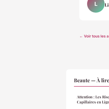
L
L
← Voir tous les a
Beaute — À lir
Attention : Les Ri
Capillaires en Lign