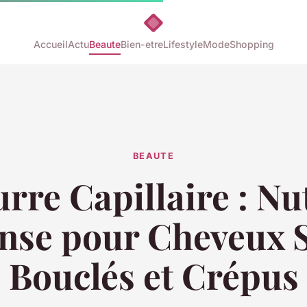
Accueil
Actu
Beaute
Bien-etre
Lifestyle
Mode
Shopping
BEAUTE
rre Capillaire : Nu
ense pour Cheveux S
Bouclés et Crépus