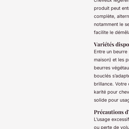
cheveux légèrem
produit peut ent
complète, alter
notamment le sea
facilite le démê
Variétés dispo
Entre un beurre 
maison) et les p
beurres végétau
bouclés s’adapte
brillance. Votre
karité pour chev
solide pour usa
Précautions d’
L’usage excessif
ou perte de volum