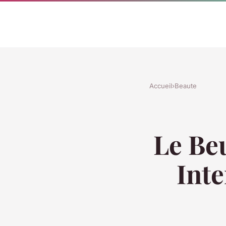
Accueil
›
Beaute
Le Beu
Int