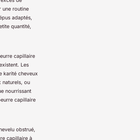
n excès de
r une routine
répus adaptés,
tite quantité,
eurre capillaire
existent. Les
e karité cheveux
 naturels, ou
ue nourrissant
eurre capillaire
hevelu obstrué,
re capillaire à