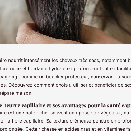
laire nourrit intensément les cheveux très secs, notamment 
xture riche et fondante hydrate en profondeur tout en facilita
nçage agit comme un bouclier protecteur, conservant la soup
lles. Découvrez comment choisir, utiliser et bénéficier de ses
préparé maison.
beurre capillaire et ses avantages pour la santé capi
laire est une pâte riche, souvent composée de végétaux, co
ger la fibre capillaire. Sa texture crémeuse pénètre en profo
prolongée. Cette richesse en acides gras et en vitamines fa