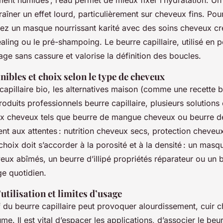
ent humides ; l’eau permet de mieux fixer l’hydratation. U
raîner un effet lourd, particulièrement sur cheveux fins. Pou
nez un masque nourrissant karité avec des soins cheveux c
ling ou le pré-shampoing. Le beurre capillaire, utilisé en pe
lage sans cassure et valorise la définition des boucles.
nibles et choix selon le type de cheveux
capillaire bio, les alternatives maison (comme une recette b
roduits professionnels beurre capillaire, plusieurs solutions 
x cheveux tels que beurre de mangue cheveux ou beurre d
nt aux attentes : nutrition cheveux secs, protection cheveux
 choix doit s’accorder à la porosité et à la densité : un masq
eux abîmés, un beurre d’illipé propriétés réparateur ou un b
ge quotidien.
utilisation et limites d’usage
 du beurre capillaire peut provoquer alourdissement, cuir c
e. Il est vital d’espacer les applications, d’associer le beur