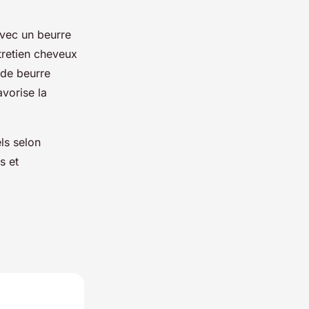
avec un beurre
tretien cheveux
 de beurre
avorise la
ls selon
s et